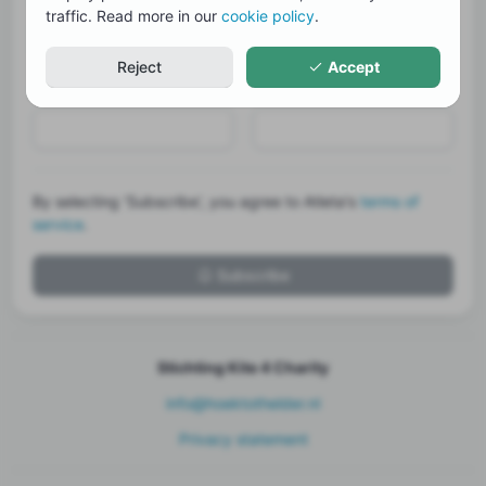
Email address
traffic. Read more in our
cookie policy
.
Reject
Accept
First name
Last name
By selecting 'Subscribe', you agree to Atleta's
terms of
service
.
Subscribe
Stichting Kite 4 Charity
info@hoektothelder.nl
Privacy statement