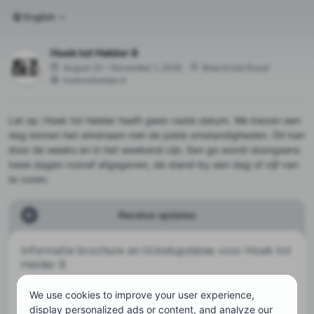
English
Hoek tot Helder 8
August 22 – November 1, 2026
Beachclub Royal
hoektothelder.nl
Let op: Hoek tot Helder heeft geen vaste datum. We kiezen een
dag binnen het windraam met de juiste omstandigheden. Dit kan
door de weeks en in het weekend zijn. Een go wordt doorgaans
twee dagen vooraf afgegeven, de stand-by een dag of vijf van
te voren.
Receive updates
Informatie brochure en ticketupdates voor Hoek tot
Helder 8
Laat je e-mailadres achter om op de hoogte te blijven.
We use cookies to improve your user experience,
display personalized ads or content, and analyze our