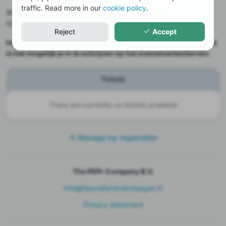
traffic. Read more in our
cookie policy
.
Welkom bij de HeuvellandWandel4Daagse; 4 dagen wandelen
door het prachtige Zuid-Limburgse heuvelland!
Reject
Accept
Helaas is het niet meer mogelijk om online in te schrijven. Wel
is het mogelijk je in te schrijven op het evenemententerrein.
Tickets
There are currently no tickets available
Manage my registration
The PEPr Company B.V.
info@heuvellandvierdaagse.nl
Privacy statement