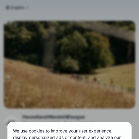
English
HeuvellandWandel4Daagse
August 6 – 9, 2026
Berg en Terblijt
heuvellandwandel4daagse.nl
We use cookies to improve your user experience,
display personalized ads or content, and analyze our