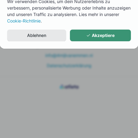
Wir verwenden Cookies, um dein Nutzererlebnis zu
verbessern, personalisierte Werbung oder Inhalte anzuzeigen
und unseren Traffic zu analysieren. Lies mehr in unserer
Cookie-Richtlinie
.
Meine Registrierung verwalten
Ablehnen
Akzeptiere
4 Mijl van Emmen - Paul van Put Events
info@4mijlvanemmen.nl
Datenschutzerklärung