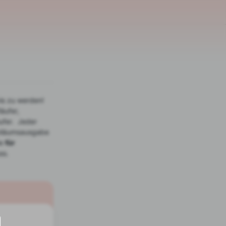
is zu werden!
äufer,
ufer. Jeder
ubiläumsausgabe
ie
für
ss.