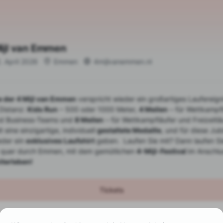
ijl van Emmen
. April 2026
Emmen
4mijlvanemmen.nl
e der 4 Mijl van Emmen
verspricht wieder ein großartiges Laufereign
 Distanz:
Kids Run
– 500 oder 1000 Meter,
4 Meilen
– für Wettkampfl
und Business-Teams und
8 Meilen
– für Wettkampfläufer und Freizeitlä
t eine einzigartige, individuell
gestaltete Medaille
, und für diese J
eder ein
exklusives Laufshirt
geben. Laufen Sie mit? Dann laufen S
 quer durch Emmen, mit dem gemütlichen
4-Mijl-Festival
im Anschlu
terleben!
Tickets
Zur Zeit sind keine Tickets verfügbar