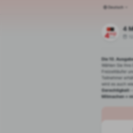
Deutsch
4 M
12
Die 10. Ausgab
Wählen Sie Ihre
Freizeitläufer 
Teilnehmer erhäl
wird es auch wi
Gerechtigkeit
–
Mitmachen = mi