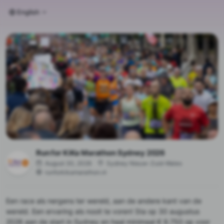
English
Run for KiKa Marathon Sydney 2026
August 30, 2026
Sydney Nieuw-Zuid-Wales
runforkikamarathon.nl
Een race als nergens ter wereld, aan de andere kant van de
wereld. Een ervaring als nooit te voren! Sta op 30 augustus
2026 aan de start in Sydney en haal minimaal € 9.750 op voor