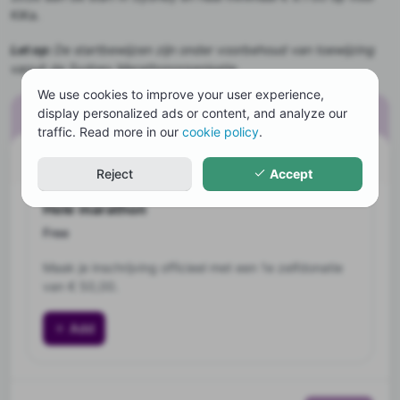
KiKa.
Let op:
De startbewijzen zijn onder voorbehoud van toewijzing
vanuit de Sydney Marathonorganisatie.
We use cookies to improve your user experience,
display personalized ads or content, and analyze our
Algemeen
1
/
3
traffic. Read more in our
cookie policy
.
Choose your tickets
Reject
Accept
Hele marathon
Free
Maak je inschrijving officieel met een 1e zelfdonatie
van € 50,00.
Add