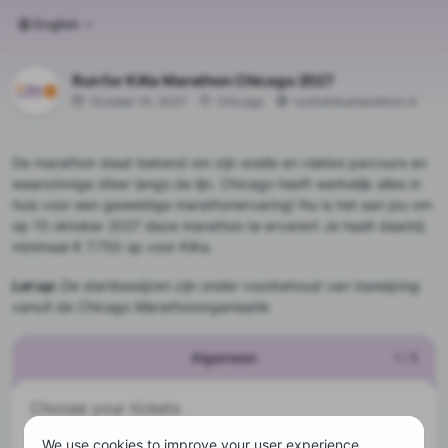
English
Run for KiKa Marathon Chicago 2027
October 10, 2027
Chicago
runforkikamarathon.nl
De marathon staat bekend om zijn snelle en vlakke parcours en
waanzinnige sfeer langs de lijn. Chicago heeft werkelijk alles in
huis voor een geweldige marathonervaring! Nu is het aan jou om
op 10 oktober 2027 deze marathon te ervaren! Je haalt daarbij
minimaal € 7.750 op voor KiKa.
Let op:
De startbewijzen zijn onder voorbehoud van toewijzing
vanuit de Chicago Marathonorganisatie.
Algemeen
1
/
3
Choose your tickets
We use cookies to improve your user experience,