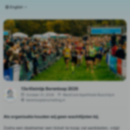
English
13e Kleintje Berenloop 2026
October 31, 2026
WestCord ApartHotel Boschrijck
berenloopterschelling.nl
Als organisatie houden wij geen wachtlijsten bij.
Zodra een deelnemer een ticket te koop zal aanbieden, volgt