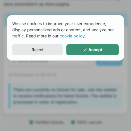
deze automatisch op deze pagina.
Ticket resale
We use cookies to improve your user experience,
display personalized ads or content, and analyze our
0
23
254
traffic. Read more in our
cookie policy
.
Available
Sold
On waitlist
Reject
Accept
Waitlist
Refreshed at 08:10:31
There are currently no tickets for sale. Join the waitlist
to receive notifications for listed tickets. The waitlist is
processed in order of registration.
Verified tickets
100% secure