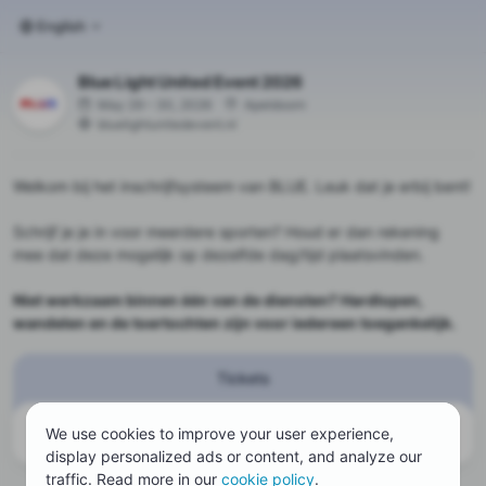
English
Blue Light United Event 2026
May 29 – 30, 2026
Apeldoorn
bluelightunitedevent.nl
Welkom bij het inschrijfsysteem van BLUE. Leuk dat je erbij bent!
Schrijf je je in voor meerdere sporten? Houd er dan rekening
mee dat deze mogelijk op dezelfde dag/tijd plaatsvinden.
Niet werkzaam binnen één van de diensten? Hardlopen,
wandelen en de toertochten zijn voor iedereen toegankelijk.
Tickets
We use cookies to improve your user experience,
There are currently no tickets available
display personalized ads or content, and analyze our
traffic. Read more in our
cookie policy
.