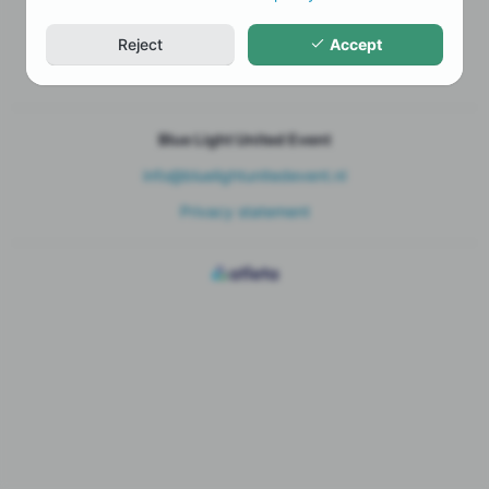
Enter invitation code
Reject
Accept
Manage my registration
Blue Light United Event
info@bluelightunitedevent.nl
Privacy statement