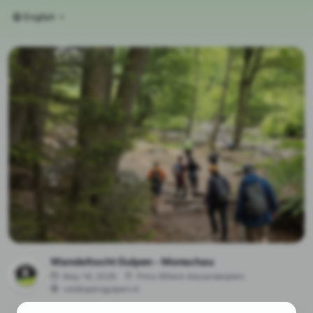
English
Wandeltocht Gulpen - Monschau
May 16, 2026
Prins Willem Alexanderplein
veldlopersgulpen.nl