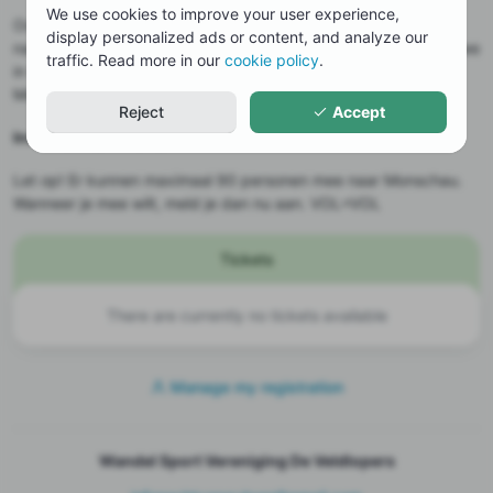
We use cookies to improve your user experience,
Ook dit jaar wordt de wandeltocht georganiseerd van Gulpen
display personalized ads or content, and analyze our
naar Monschau van 56 km. Op zaterdag 16 mei 2026 starten we
traffic. Read more in our
cookie policy
.
in Gulpen om 06:00 uur en we finishen rond 17:45 uur in
Monschau.
Reject
Accept
Inschrijvingen zijn gesloten.
Let op! Er kunnen maximaal 90 personen mee naar Monschau.
Wanneer je mee wilt, meld je dan nu aan. VOL=VOL
Tickets
There are currently no tickets available
Manage my registration
Wandel Sport Vereniging De Veldlopers