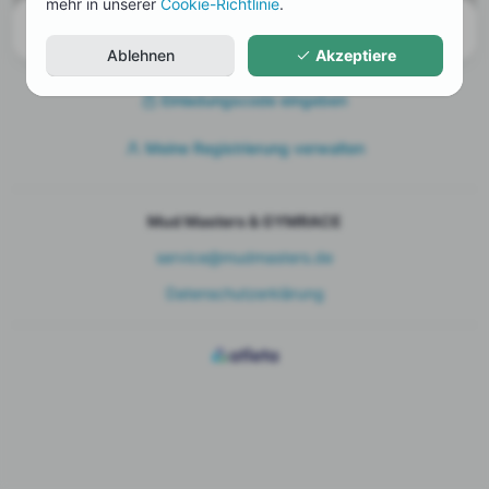
mehr in unserer
Cookie-Richtlinie
.
Zur Zeit sind keine Tickets verfügbar
Ablehnen
Akzeptiere
Einladungscode eingeben
Meine Registrierung verwalten
Mud Masters & GYMRACE
service@mudmasters.de
Datenschutzerklärung