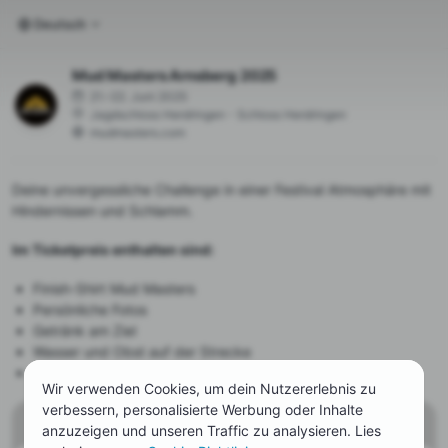
Deutsch
Mud Masters Arnsberg 2025
21.–22. Juni 2025
Jagdschloss Herdringen - Schloss Herdringen
mudmasters.com
Deine unvergessliche Challenge in einer Festival Atmosphäre mit
Hindernissen und Schlamm.
Im Ticketpreis enthalten sind:
Finish-Shirt Mud Masters
Persönliche Fotos
Getränk am Ziel
Wasser und Obst auf der Strecke
Umkleiden und Garderobe
Wir verwenden Cookies, um dein Nutzererlebnis zu
verbessern, personalisierte Werbung oder Inhalte
Tickets
anzuzeigen und unseren Traffic zu analysieren. Lies