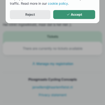
Vul daarnaast je eigen e-mailadres in, hier wordt de
traffic. Read more in our
cookie policy
.
bevestiging naartoe gestuurd.
Vervolgens personaliseer je het volgende ticket en
Reject
Accept
doorloop je stap 3 t/m 5 nogmaals.
Het klinkt ingewikkeld, maar dat is het niet ;).
Tickets
There are currently no tickets available
Manage my registration
Ploegmaats Cycling Concepts
janwillem@haarlemfietst.nl
Privacy statement