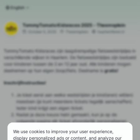
English
TommyTomato Kidsraces 2025 - Theemsplein
October 5, 2025
Theemsplein
haarlemfietst.nl
TommyTomato Kidsraces zijn laagdrempelige fietswedstrijdjes in
verschillende wijken in Haarlem. De fietswedstrijdjes zijn bedoeld
voor kinderen tussen de 2 en 12 jaar oud. Alle kinderen mogen
deelnemen op hun eigen (loop)fiets. Deelname is
gratis!
Inschrijfinstructies!
Je kiest eerst aan welke wedstrijden je kind(eren) wil(len)
meedoen (je kunt meerdere tickets tegelijk aanschaffen).
Ieder kind krijgt een eigen ticket.
Nadat je deze keuze hebt gemaakt, kun je op de
volgende pagina elk ticket afzonderlijk personaliseren
Vervolgens vul je de voornaam, achternaam en leeftijd in
We use cookies to improve your user experience,
van je kind(eren)
display personalized ads or content, and analyze our