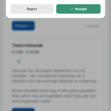
Deelnemers t/m 16 jaar kunnen zich inschrijven met
Reject
Accept
het kindertarief.
Choose
2 options
Ticket Kidswalk
€ 5.00
-
€ 10.00
Speciaal voor de jongste deelnemers is er de
Kidswalk – een verrassende wandeling van 5
kilometer door het prachtige Aalsmeer en omgeving.
Bij een Kidswalk ticket mag er één gratis begeleider
mee, wilt er nog een begeleider mee? Koop dan een
extra begeleiders ticket.