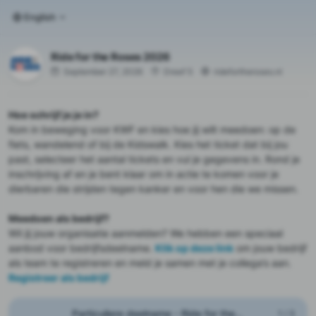
English
Ride for the Roses 2026
September 27, 2026
Dreef 5
ridefortheroses.nl
Hoe schrijf je je in?
Kom in beweging voor KWF en kies hoe jij wilt meedoen: op de
fiets, wandelend of bij de Kidswalk. Kies het ticket dat bij jou
past, selecteer het aantal tickets en vul je gegevens in. Rond je
inschrijving af en je bent klaar om in actie te komen voor je
dierbaren die strijden tegen kanker en voor hen die we missen.
Meedoen als bedrijf?
Wil jij jouw organisatie aanmelden? We hebben een speciaal
aanbod voor bedrijfsdeelname.
Klik op deze link
om jouw bedrijf
als team te registreren en meld je samen met je collega’s aan.
Registreer als bedrijf
Particuliere deelname - Ride for the Roses
1
/
3